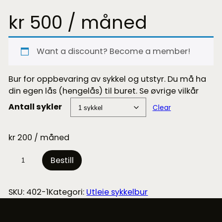
kr
500
/ måned
Want a discount? Become a member!
Bur for oppbevaring av sykkel og utstyr. Du må ha
din egen lås (hengelås) til buret. Se øvrige vilkår
Antall sykler
Clear
kr
200
/ måned
S
Bestill
y
k
k
SKU:
402-1
Kategori:
Utleie sykkelbur
e
l