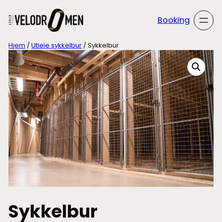
Booking
Hjem
/
Utleie sykkelbur
/ Sykkelbur
Sykkelbur