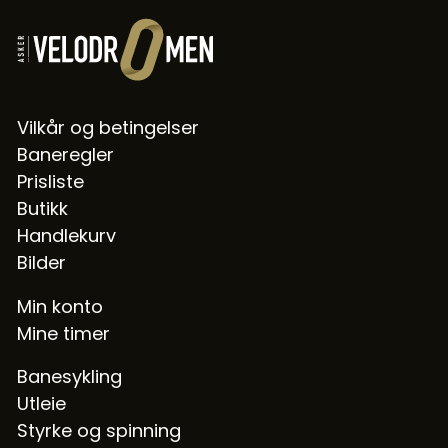
b
u
r
a
n
Vilkår og betingelser
t
Baneregler
a
l
Prisliste
l
Butikk
Handlekurv
Bilder
Min konto
Mine timer
Banesykling
Utleie
Styrke og spinning