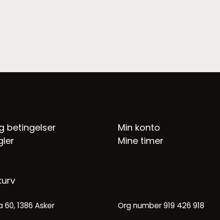
a
n
t
a
l
l
og betingelser
Min konto
ler
Mine timer
kurv
 60, 1386 Asker
Org number 919 426 918