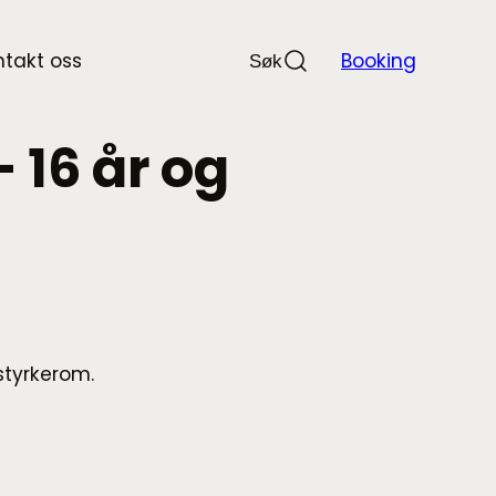
Søk
Nullstill
Søk
ntakt oss
Booking
Søk
etter
16 år og
styrkerom.