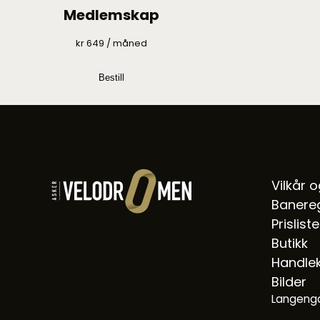
Medlemskap
kr
649
/ måned
Bestill
Vilkår 
Banereg
Prisliste
Butikk
Handle
Bilder
Langenga