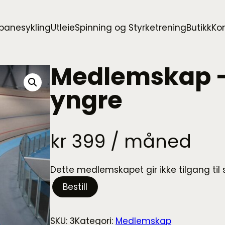
 banesykling
Utleie
Spinning og Styrketrening
Butikk
Ko
Medlemskap – 
yngre
kr
399
/ måned
Dette medlemskapet gir ikke tilgang til 
M
Bestill
e
d
l
SKU:
3
Kategori:
Medlemskap