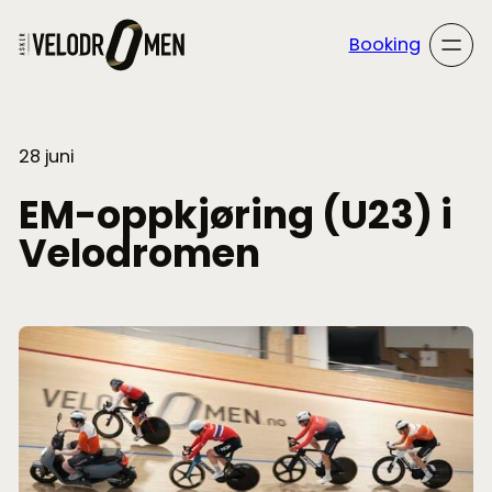
Hopp
til
Booking
innhold
28 juni
EM-oppkjøring (U23) i
Velodromen