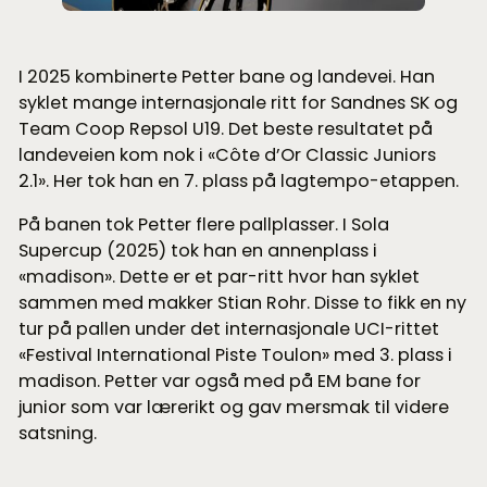
I 2025 kombinerte Petter bane og landevei. Han
syklet mange internasjonale ritt for Sandnes SK og
Team Coop Repsol U19. Det beste resultatet på
landeveien kom nok i «Côte d’Or Classic Juniors
2.1». Her tok han en 7. plass på lagtempo-etappen.
På banen tok Petter flere pallplasser. I Sola
Supercup (2025) tok han en annenplass i
«madison». Dette er et par-ritt hvor han syklet
sammen med makker Stian Rohr. Disse to fikk en ny
tur på pallen under det internasjonale UCI-rittet
«Festival International Piste Toulon» med 3. plass i
madison. Petter var også med på EM bane for
junior som var lærerikt og gav mersmak til videre
satsning.