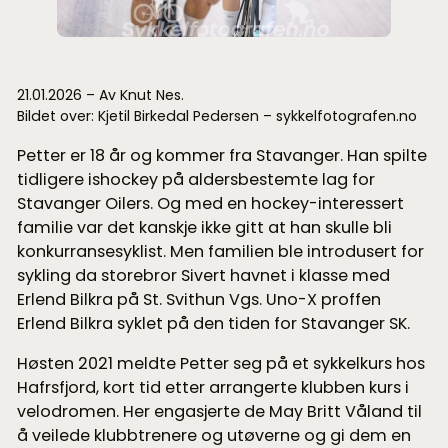
21.01.2026 – Av Knut Nes.
Bildet over: Kjetil Birkedal Pedersen – sykkelfotografen.no
Petter er 18 år og kommer fra Stavanger. Han spilte
tidligere ishockey på aldersbestemte lag for
Stavanger Oilers. Og med en hockey-interessert
familie var det kanskje ikke gitt at han skulle bli
konkurransesyklist. Men familien ble introdusert for
sykling da storebror Sivert havnet i klasse med
Erlend Bilkra på St. Svithun Vgs. Uno-X proffen
Erlend Bilkra syklet på den tiden for Stavanger SK.
Høsten 2021 meldte Petter seg på et sykkelkurs hos
Hafrsfjord, kort tid etter arrangerte klubben kurs i
velodromen. Her engasjerte de May Britt Våland til
å veilede klubbtrenere og utøverne og gi dem en