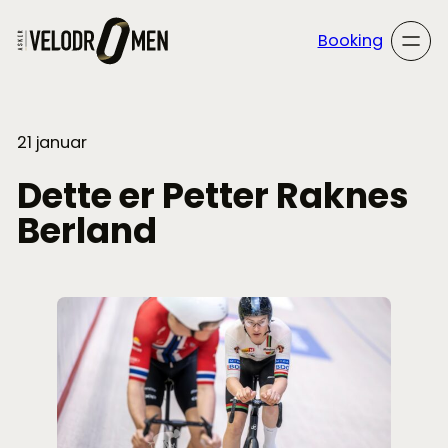
Hopp
til
Booking
innhold
21 januar
Dette er Petter Raknes
Berland