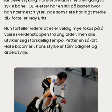
landeveissykling. Hans store drøm er å en gang få
sykle bane i OL. «Petter har en stil på banen hvor
han nærmest ‘flyter’, noe som flere har lagt merke
til,» forteller May Britt.
Hun forteller videre at et er veldig mye fokus på å
være i verdenstoppen fra ung alder, men alle
utvikler seg i forskjellig tempo. Petter en såkalt
«late bloomer», hans styrke er tålmodighet og
arbeidsvilje.