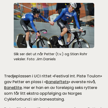
Slik ser det ut når Petter (t.v.) og Stian Rohr
veksler. Foto: Jim Daniels
Tredjeplassen i UCI rittet «Festival Int. Piste Toulon»
gav Petter en plass i «
Baneløftets
» øverste nivå,
BaneElite
. Her er han en av foreløpig seks ryttere
som får litt ekstra oppfølging av Norges
Cykleforbund i sin banesatsing.