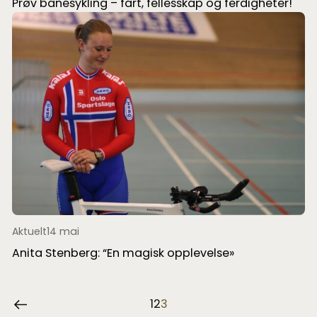
Prøv banesykling – fart, fellesskap og ferdigheter!
Aktuelt
14 mai
Anita Stenberg: “En magisk opplevelse»
1
2
3