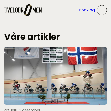
Hopp
til
Booking
innhold
Våre artikler
Aktuelt
04 desember